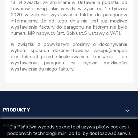
13. W związku ze zmianami w Ustawie o podatku od
towarów i usług jakie weszły w życie od 1 stycznia
2020 w zakresie wystawiania faktur do paragonów
informujemy, że od tego dnia nie jest już możliwe
wystawienie faktury do paragonu na którym nie było
numeru NIP nabywcy (art.106b ust.5 Ustawy o VAT):
W związku z powyższym prosimy o dokonywanie
wyboru sposobu dokumentowania zakupu(paragon
czy faktura) przed sfinalizowaniem transakcji - po
wystawieniu paragonu nie będzie możliwości
wystawienia do niego faktury.

PRODUKTY

NASZA FIRMA
Dla Państwa wygody boxmoto.pl używa plików cookies i
podobnych technologii m.in. po to, by dostosować serwis