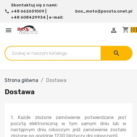
Skontaktuj się z nami:
call
+48 662651009 |
box_moto@poczta.onet.pl
+48 608429934 | e-mail:
shopping_cart


(0)
search
Strona główna
Dostawa
Dostawa
1. Każde złożone zamówienie potwierdzane jest
pocztą elektroniczną w tym samym dniu lub w
następnym dniu roboczym jeśli zamówienie zostało
złożone po godzinie 17.00 (dotyczy dni roboczych).